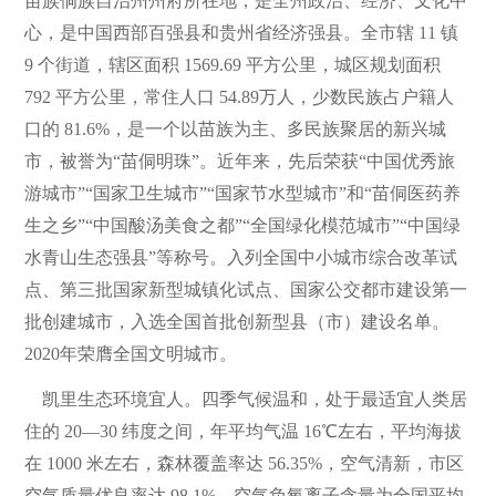
苗族侗族自治州州府所在地，是全州政治、经济、文化中
心，是中国西部百强县和贵州省经济强县。全市辖 11 镇
9 个街道，辖区面积 1569.69 平方公里，城区规划面积
792 平方公里，常住人口 54.89万人，少数民族占户籍人
口的 81.6%，是一个以苗族为主、多民族聚居的新兴城
市，被誉为“苗侗明珠”。近年来，先后荣获“中国优秀旅
游城市”“国家卫生城市”“国家节水型城市”和“苗侗医药养
生之乡”“中国酸汤美食之都”“全国绿化模范城市”“中国绿
水青山生态强县”等称号。入列全国中小城市综合改革试
点、第三批国家新型城镇化试点、国家公交都市建设第一
批创建城市，入选全国首批创新型县（市）建设名单。
2020年荣膺全国文明城市。
凯里生态环境宜人。四季气候温和，处于最适宜人类居
住的 20—30 纬度之间，年平均气温 16℃左右，平均海拔
在 1000 米左右，森林覆盖率达 56.35%，空气清新，市区
空气质量优良率达 98.1%，空气负氧离子含量为全国平均