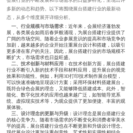
会展行业的不断发展和市场需求的日益多样化，呈现出许
多新的动态和趋势。以下将围绕展台搭建行业的最新动
态，从多个维度展开详细分析。
一、行业规模与市场需求
：近年来，会展经济蓬勃发
展，各类展会如雨后春笋般涌现，为展台搭建行业提供了
广阔的市场空间。随着企业参展意识的提高和市场竞争的
加剧，越来越多的企业开始注重
展台设计和搭建
，以吸引
更多潜在客户的关注。因此，展台搭建行业的市场规模不
断扩大，市场需求也日益旺盛。
二、技术创新与材料应用
：在技术创新方面，展台搭建
行业不断引入新的技术手段和材料应用，提升展台的视觉
效果和功能性。例如，利用3D打印技术制作展台模型，
可以快速准确地呈现设计方案；采用环保材料搭建展台，
既符合绿色会展的理念，又能够降低搭建成本。此外，智
能化、数字化技术的应用也越来越广泛，如智能导览系
统、虚拟现实技术等，为观众提供了更加便捷、丰富的观
展体验。
三、设计理念的更新与升级
：设计理念是展台搭建行业
的核心竞争力。随着市场需求的不断变化和消费者审美水
平的提高，展台搭建行业也在不断更新和升级设计理念。
现代展台设计更加注重创意性、艺术性和实用性相结合，