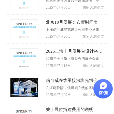
如果您正在为展台搭建而烦恼，不妨选择上海信可威展览搭建公司。在这里，您将享受到高品质的展台搭建服务，同时无需担心价格过高和增项问题。信可威将用专业和真诚，为您的参展之旅保驾护航，让您的企业在展会上绽放光彩。
2025年07月30日
989 人浏览过
北京10月份展会布置时间表
上海信可威展览设计公司专业从事展会展台设计、展会策划、展台搭建的展览服务,同时提供展示设计，承接大小型展会布展，作为展览搭建公司致力为客户提供前期策划、设计创意、现场搭建和维护、全国巡展等，致力于全球各个国家各个城市的一站式会展设计搭建服务。
2025年07月20日
979 人浏览过
2025上海十月份展台设计搭建表
2025年十月份上海举办的展会众多，涵盖多个领域，以下是部分展会介绍，如果您需要做展览展会设计搭建，欢迎联系信可威展览布置一站式服务公司：13916073146。
2025年07月18日
984 人浏览过
信可威在线承接深圳光博会展台搭建
在搭建阶段，信可威在线的搭建团队会严格按照设计方案进行施工，确保每一个细节都符合设计要求。从材料的选择到施工工艺的把控，都遵循严格的质量标准，确保展台的稳固性和安全性。
2025年07月09日
964 人浏览过
关于展位搭建费用的说明