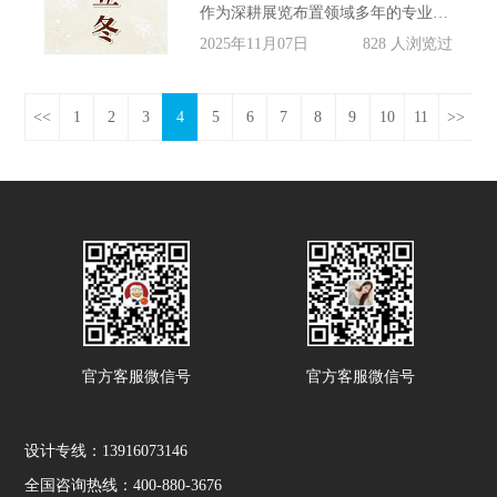
作为深耕展览布置领域多年的专业伙伴，信可威展览布置公司始终以匠心为笔，以创意为墨，在这个立冬时节，为每一位客户勾勒出兼具温度与质感的展览空间，让品牌的光芒在冬日里愈发耀眼。
2025年11月07日
828 人浏览过
<<
1
2
3
4
5
6
7
8
9
10
11
>>
官方客服微信号
官方客服微信号
设计专线：13916073146
全国咨询热线：400-880-3676