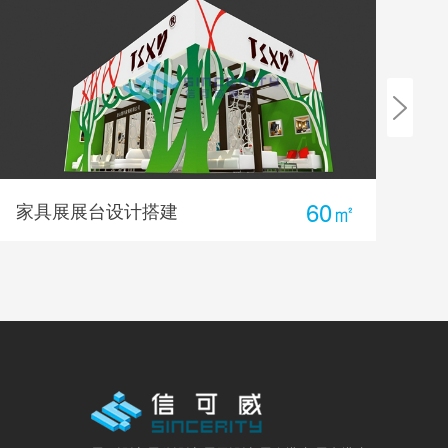
250㎡
玛斯菲尔服装展会设计
圣