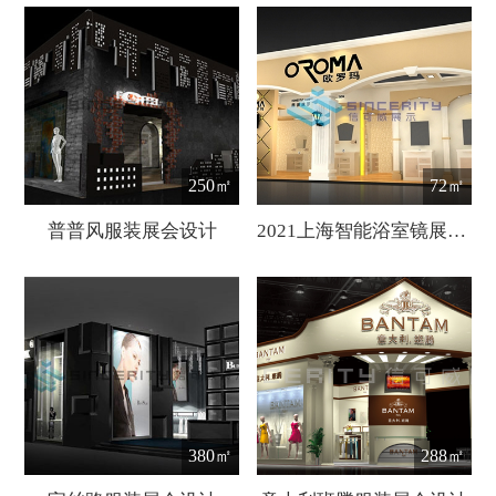
250㎡
72㎡
普普风服装展会设计
2021上海智能浴室镜展【中国国际智能卫浴展】
380㎡
288㎡