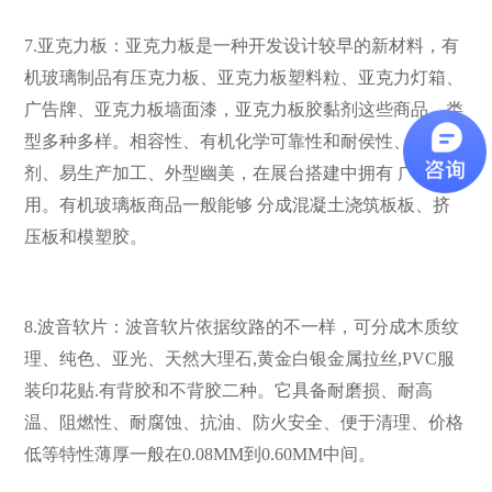
7.亚克力板：亚克力板是一种开发设计较早的新材料，有
机玻璃制品有压克力板、亚克力板塑料粒、亚克力灯箱、
广告牌、亚克力板墙面漆，亚克力板胶黏剂这些商品，类
型多种多样。相容性、有机化学可靠性和耐侯性、易染色
剂、易生产加工、外型幽美，在展台搭建中拥有 广泛运
用。有机玻璃板商品一般能够 分成混凝土浇筑板板、挤
压板和模塑胶。
8.波音软片：波音软片依据纹路的不一样，可分成木质纹
理、纯色、亚光、天然大理石,黄金白银金属拉丝,PVC服
装印花贴.有背胶和不背胶二种。它具备耐磨损、耐高
温、阻燃性、耐腐蚀、抗油、防火安全、便于清理、价格
低等特性薄厚一般在0.08MM到0.60MM中间。