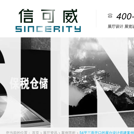
400
展厅设计 展览
您当前的位置：
首页
>
展厅资讯
>
案例赏析
>
54平三面开口的展台设计搭建案