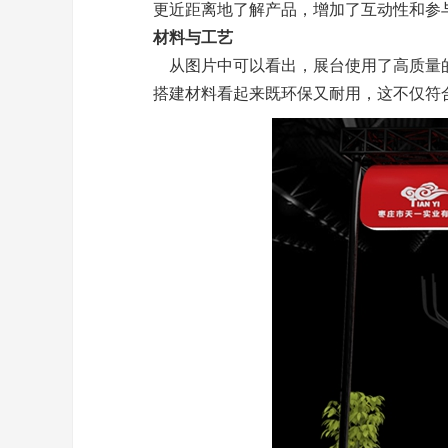
更近距离地了解产品，增加了互动性和参
材料与工艺
从图片中可以看出，展台使用了高质量的
搭建材料看起来既环保又耐用，这不仅符