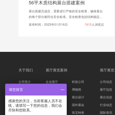
56平木质结构展台搭建案例
展台搭建完成后，需要进行严格的安全检查，确保展台
的每个部分都符合安全标准。安全检查包括结构稳定...
发布时间：2025年01月16日
1915
人浏览过
关于我们
展厅展览案例
展厅展览
公司简介
企业展厅
科技公司
公司动态
企业文化
主题展馆
博物馆
展厅信息
请您留言
公司资质
科技展台
展台设计
展台信息
感谢您的关注，当前客服人员不在
服务流程
家具服装
国外展会
行业动态
线，请填写一下您的信息，我们会
尽快和您联系。
设计团队
汽车物流
珠宝钟表
国际资讯