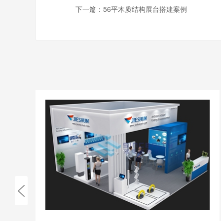
下一篇：
56平木质结构展台搭建案例