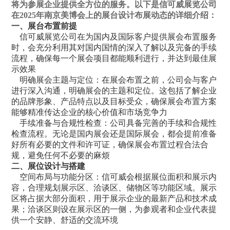
将为参展企业提供全方位的服务。以下是信可威展览公司
在2025年南京美博会上的展台设计布展动态的详细介绍：
一、展台布置前提
信可威展览公司在为国内及国际客户提供展会布置服务
时，会充分利用其对国内国情的深入了解以及完备的手续
流程，确保每一个展会项目都能顺利进行，并达到最佳展
示效果
明确展会主题与定位：在展会布置之前，公司会与客户
进行深入沟通，明确展会的主题和定位。这包括了解企业
的品牌形象、产品特点以及目标受众，确保展会布置方案
能够精准传达企业的核心价值和市场竞争力
手续准备与合规性检查：公司具备完善的手续和合规性
检查流程。无论是国内展会还是国际展会，都会提前准备
好所有必要的文件和许可证，确保展会布置过程合法合
规，避免任何不必要的麻烦
二、展位设计与搭建
空间布局与功能分区：信可威会根据展位面积和展示内
容，合理规划展示区、洽谈区、储物区等功能区域。展示
区将占据大部分面积，用于展示企业的最新产品和技术成
果；洽谈区则设在展示区的一侧，为参观者和企业代表提
供一个安静、舒适的交流环境