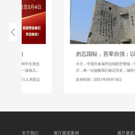
勿忘国耻，吾辈自强；以史为鉴，奋发图强。
今天，中国许多城市拉响防空警报；警钟长鸣，震撼八
方；再一次提醒我们铭记历史，缅怀先烈。整整90年...
发布时间：2021年09月18日
3541
人浏览过
关于我们
展厅展览案例
展厅展览