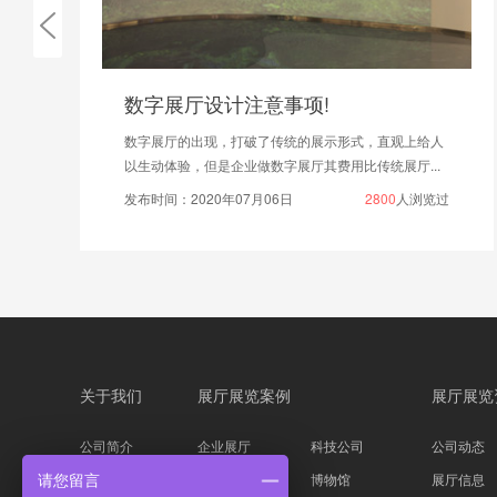
小型展厅搭建
人
注重展厅的安全性与实用性，选用环保、防火的搭建材
料，规范电路铺设，确保展厅运行安全，兼顾美观与...
过
发布时间：2026年03月26日
383
人浏览过
关于我们
展厅展览案例
展厅展览
公司简介
企业展厅
科技公司
公司动态
企业文化
主题展馆
博物馆
展厅信息
请您留言