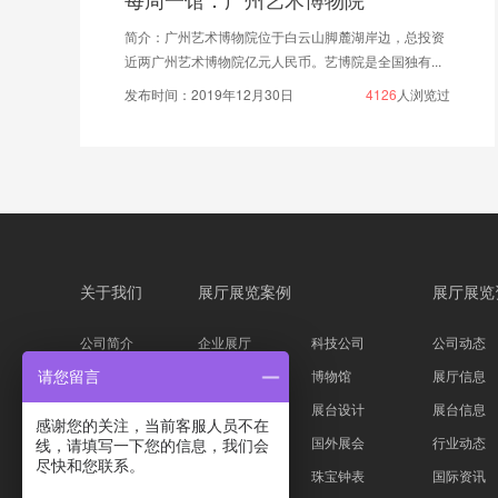
简介：广州艺术博物院位于白云山脚麓湖岸边，总投资
近两广州艺术博物院亿元人民币。艺博院是全国独有...
发布时间：2019年12月30日
4126
人浏览过
关于我们
展厅展览案例
展厅展览
公司简介
企业展厅
科技公司
公司动态
企业文化
主题展馆
博物馆
展厅信息
请您留言
公司资质
科技展台
展台设计
展台信息
感谢您的关注，当前客服人员不在
服务流程
家具服装
国外展会
行业动态
线，请填写一下您的信息，我们会
尽快和您联系。
设计团队
汽车物流
珠宝钟表
国际资讯