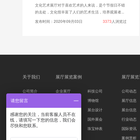
文化艺术展厅对于喜欢艺术的人来说，是个节假日不错
的去处，文化馆丰富了人们的艺术生活，培养观展者...
发布时间：2020年09月03日
3373
人浏览过
关于我们
展厅展览案例
展厅展览
公司简介
企业展厅
科技公司
公司动态
企业文化
主题展馆
博物馆
展厅信息
请您留言
公司资质
科技展台
展台设计
展台信息
感谢您的关注，当前客服人员不在
服务流程
家具服装
国外展会
行业动态
线，请填写一下您的信息，我们会
尽快和您联系。
设计团队
汽车物流
珠宝钟表
国际资讯
案例赏析