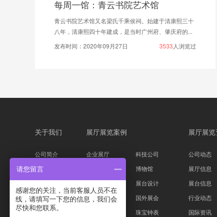
每周一馆：青云书院艺术馆
青云书院艺术馆又名梁氏千乘侯祠。始建于清康熙三十
八年，清康熙四十年建成，是当时广州府、肇庆府的...
发布时间：2020年09月27日
3533
人浏览过
关于我们
展厅展览案例
展厅展览
公司简介
企业展厅
科技公司
公司动态
企业文化
主题展馆
博物馆
展厅信息
请您留言
公司资质
科技展台
展台设计
展台信息
感谢您的关注，当前客服人员不在
服务流程
家具服装
国外展会
行业动态
线，请填写一下您的信息，我们会
尽快和您联系。
设计团队
汽车物流
珠宝钟表
国际资讯