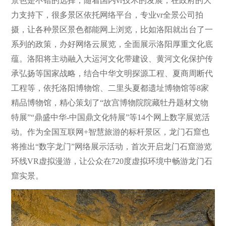
景色是不错的选择，随着国内vr技术的发展，在政府的大
力支持下，很多景区依托网络平台，专业vr全景公司拍
摄，让各种景区景色都能网上浏览，比如洛阳就出台了一
系列的政策，办好网络云展览，全面展示洛阳厚重文化底
蕴。洛阳将主动融入大运河文化带建设、黄河文化保护传
承弘扬等国家战略，结合中华文明探源工程、夏商周断代
工程等，依托洛阳博物馆、二里头夏都遗址博物馆等8家
精品博物馆，精心策划了“故宫博物院院藏牡丹题材文物
特展”“鼎盛中华-中国鼎文化特展”等14个网上数字展览活
动。作为全国互联网+智慧旅游的标杆景区，龙门石窟也
将推出“数字龙门”网络展示活动，首次开启龙门石窟游览
环线VR虚拟漫游，让公众在720度虚拟环境中畅游龙门石
窟实景。