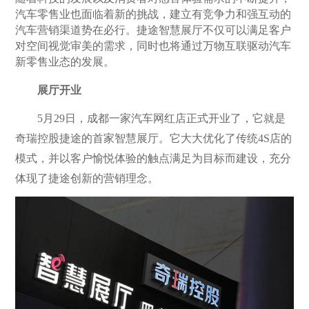
汽车零售业也面临着新的挑战，建立有竞争力和强互动的
汽车营销渠道势在必行。捷途智慧展厅不仅可以满足客户
对空间视觉审美的需求，同时也将通过万物互联驱动汽车
新零售业态的发展。
展厅开业
5月29日，成都一家汽车网红店正式开业了，它就是
奇瑞控股捷途的首家智慧展厅。它大大优化了传统4S店的
模式，并以客户愉悦体验的触点满足为目标而建设，充分
体现了捷途创新的营销理念。