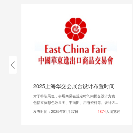
025上海华交会展台设计布置时间
特装展位，参展商需在规定时间内提交设计方案，
记者昨天从
立体彩色效果图、平面图、用电资料等。设计方...
修缮基本结束
间：2025年01月27日
1874
人浏览过
发布时间：2