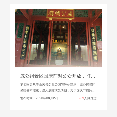
戚公祠景区国庆前对公众开放，打造数字展厅
于山风景名胜公园管理处获悉，戚公祠景区
在澳门旅游及经济活
，进入展陈恢复阶段，力争国庆节前完...
协会UFI亚太区会
020年08月27日
3959
人浏览过
发布时间：2021年