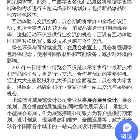
同采购需求。此外，中国零售名优商品展区将根据零售终
端采购需求进行主题式场景区域划分，包括新品爆品区、
地方特色区等。
互动体验与交流空间：展会期间将举办30余场会议活
动，包括全零售AI火花大会、消费品渠道营销创新峰会
等。这些活动不仅提供行业交流的机会，还设有互动体验
区和黑客松比赛，激发技术灵感与合作交流。
绿色环保与可持续发展：
在
展台布置
上，展会将强调绿
色环保理念，使用可回收材料和节能设备，减少对环境的
影响。
2025年中国零售业博览会不仅是展示零售行业最新技术
和产品的平台，更是行业交流、合作与创新的重要契机。
通过六大主题区域和九大子展的全面覆盖，展会将为零售
商、供应商、品牌商和行业专家提供一站式交流与采购的
机会。
上海信可威展览设计公司专业从事
展会展台设计
、展会
策划、展台搭建的展览服务,同时提供展示设计，承接大
小型展会布展，作为展览搭建公司致力为客户提供前期策
划、设计创意、现场搭建和维护、全国巡展等，致力于全
球各个国家各个城市的一站式会展设计搭建服务。