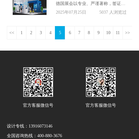
德国展会以专业、严谨著称，签证环节同样如此。只要按照“商务签证+90天规则+全套展会关系证明”三大要点准备，展商即可顺利入境完成展台搭建。提前2–3个月启动，材料一次备齐，就能把不确定性降到最低，把精力留给展位创意与现场成交。祝各位展商2025德国之行一路绿灯！
2025年07月25日
5037 人浏览过
<<
1
2
3
4
5
6
7
8
9
10
11
>>
官方客服微信号
官方客服微信号
设计专线：13916073146
全国咨询热线：400-880-3676