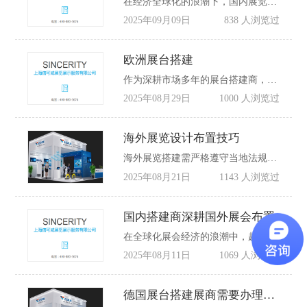
在经济全球化的浪潮下，国内展览公司开始积极涉足国外展台搭建领域，这一现象背后蕴含着诸多深层次的原因。
2025年09月09日
838 人浏览过
欧洲展台搭建
作为深耕市场多年的展台搭建商，信可威深知展台布置不仅是企业展示产品的空间，更是品牌与欧洲受众对话的桥梁。在承接欧洲展台施工项目时，需以合规为基石、文化为内核、技术为支撑，构建兼具功能性与传播力的展示场景，助力客户在国际展会中脱颖而出。
2025年08月29日
1000 人浏览过
海外展览设计布置技巧
海外展览搭建需严格遵守当地法规，包括材料环保性（如欧盟 REACH 认证）、消防安全（配备符合当地标准的灭火器与应急通道标识）、电力系统（提前确认电压与插头类型）等。建议选择有本地化团队的搭建商，确保展位布置符合展会主办方的验场要求，避免不必要的罚款或整改。
2025年08月21日
1143 人浏览过
国内搭建商深耕国外展会布置
在全球化展会经济的浪潮中，越来越多国内搭建商将业务版图拓展至国外展会布置领域。这一趋势背后，是国际展会市场的巨大潜力与国内搭建商核心竞争力的深度耦合，更折射出展会设计搭建行业从区域服务向全球供应链升级的必然路径。
2025年08月11日
1069 人浏览过
德国展台搭建展商需要办理签证嘛？