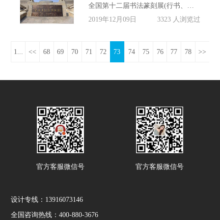
全国第十二届书法篆刻展(行书、草书部分)于明日在宝鸡青铜器博物院开展。12月5日上午记者在这里看到，工作人员正在紧张布展，作品的展出位置已确定，后续将进行作品挂墙、灯光调试、安放参观路线导引牌等工作。
2019年12月09日
3323 人浏览过
1...
<<
68
69
70
71
72
73
74
75
76
77
78
>>
官方客服微信号
官方客服微信号
设计专线：13916073146
全国咨询热线：400-880-3676