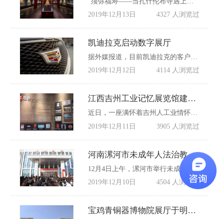
“须弥福寿——当扎什伦布寺遇上紫禁城”展开幕式12月8日在故宫博物院午门举办，同时拉开了纪念紫禁城建成600年系列活动的序幕。这是故宫博物院建院以来首次举办以历代班禅及宫廷佛教艺术为主题的专题展览。
2019年12月13日
4327 人浏览过
凯迪拉克启动数字展厅
据外媒报道，目前凯迪拉克的客户可以访问其在线网站，进入数字展厅，通过互动式交流从产品专家那里了解自己想要的汽车的特性和规格。因此凯迪拉克的经销商也可以非常快捷地从产品专家处了解到客户信息。
2019年12月12日
4114 人浏览过
江西吉州工业记忆展览馆建成开放
近日，一座满怀着吉州人工业情怀的跃进路工业记忆展览馆在吉州区古南镇街道桃树下社区建成并开放。古南镇街道桃树下社区跃进路原为吉州区工业聚集区，分布着水泥厂、红声厂、线材厂、皮件厂、樟脑厂等数十家工业企业，该社区现所处位置也是原江西电线电缆总厂的家属区。
2019年12月11日
3905 人浏览过
河南漯河市未成年人法治教育展厅揭牌
12月4日上午，漯河市举行未成年人法治教育展厅揭牌仪式。未成年人法治教育展厅揭牌投用，既是保护未成年人合法权益、护航未成年人健康成长的一项重要举措，也为未成年人法治教育提供了新的平台。
2019年12月10日
4504 人浏览过
宝鸡青铜器博物院展厅于明日展出“全国第十二届书法篆刻展”