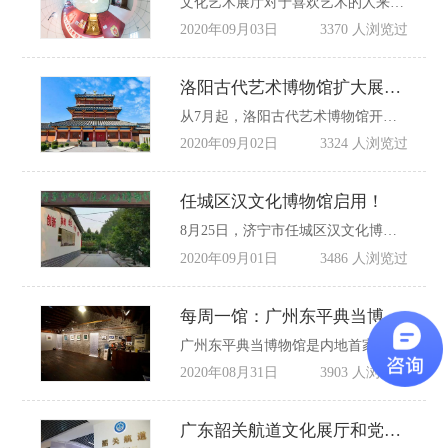
文化艺术展厅对于喜欢艺术的人来说，是个节假日不错的去处，文化馆丰富了人们的艺术生活，培养观展者的文化艺术学习兴趣和积极性。近日，宁津县文化艺术中心的山东渤海军区教导旅革命传统教育基地网上展厅正式上线，市民进入县文化艺术中心微信公众号，点击网上展厅即可进行参观。同时，该网上展厅也将在宁津政府网、智慧宁津手机客户端等平台陆续上线。
2020年09月03日
3370 人浏览过
洛阳古代艺术博物馆扩大展厅面积
从7月起，洛阳古代艺术博物馆开始闭馆进行整体改造提升，着力打造国家一级博物馆和5A级旅游景区，国家重点文物保护单位和古代壁画保护修复研究基地。
2020年09月02日
3324 人浏览过
任城区汉文化博物馆启用！
8月25日，济宁市任城区汉文化博物馆及汉园文创中心启用，标志着任城区推动优秀传统文化创造性转化和创新性发展迈上了新的台阶。
2020年09月01日
3486 人浏览过
每周一馆：广州东平典当博物馆
广州东平典当博物馆是内地首家典当博物馆。古建筑平面呈方形，北侧高五层，南侧高四层，建筑物外立面呈碉楼状。如今仅存当铺的仓库楼，四面都有开窗，窗口都是内大外小，花岗岩石窗套，屋顶建有女儿墙，使得整幢建筑外观上呈现出碉堡状。屹立百年的东平大押,见证了羊城物事的兴、衰、荣、辱。
2020年08月31日
3903 人浏览过
广东韶关航道文化展厅和党员活动室正式投入使用!