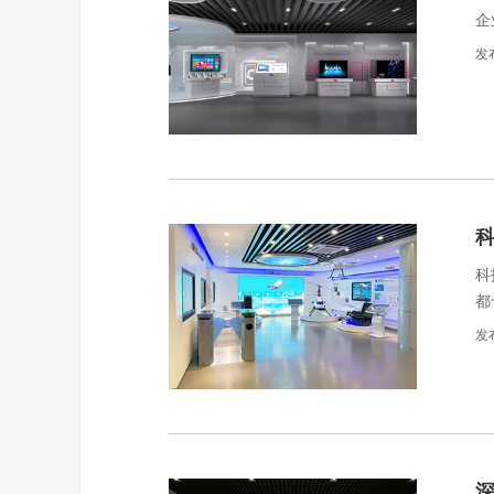
企
发
科
都
公
发