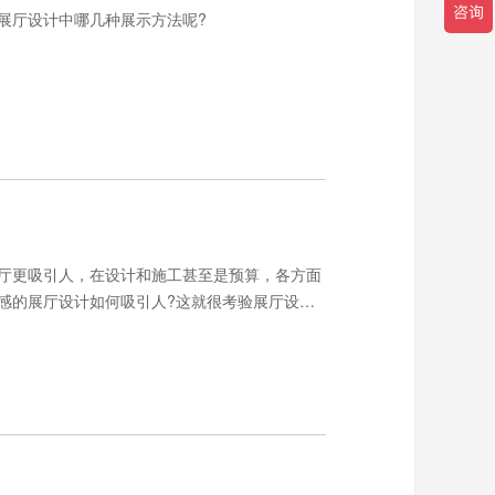
展厅设计中哪几种展示方法呢?
厅更吸引人，在设计和施工甚至是预算，各方面
感的展厅设计如何吸引人?这就很考验展厅设计
的公司来做企业展厅。