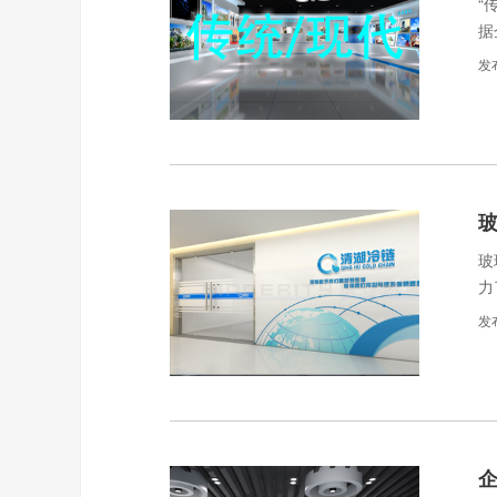
“
据
发
玻
玻
力
发