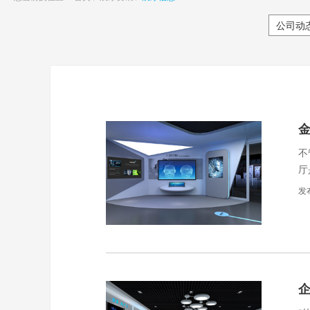
公司动
金
不
厅
呢
发