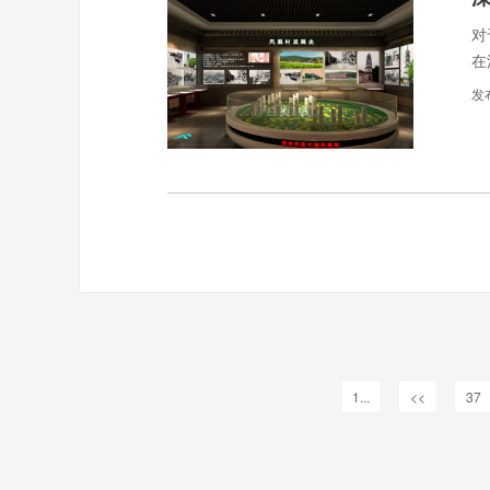
对
在
发
1...
<<
37