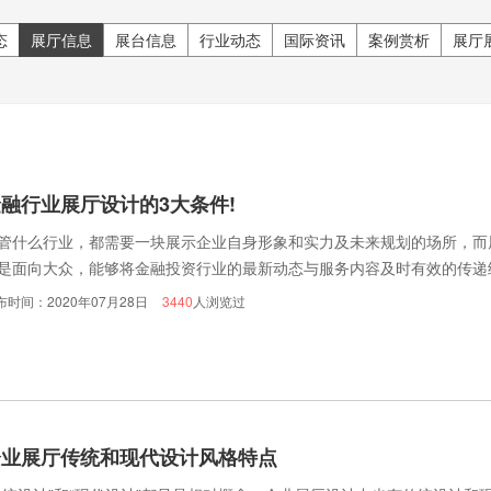
态
展厅信息
展台信息
行业动态
国际资讯
案例赏析
展厅
融行业展厅设计的3大条件!
管什么行业，都需要一块展示企业自身形象和实力及未来规划的场所，而
是面向大众，能够将金融投资行业的最新动态与服务内容及时有效的传递
?
布时间：2020年07月28日
3440
人浏览过
企业展厅传统和现代设计风格特点