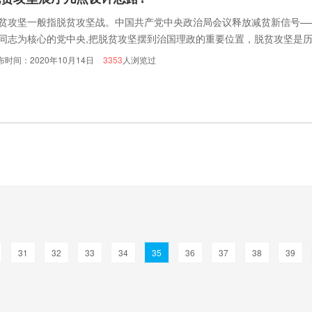
贫攻坚一般指脱贫攻坚战。中国共产党中央政治局会议释放减贫新信号—
同志为核心的党中央,把脱贫攻坚摆到治国理政的重要位置，脱贫攻坚是
记忆，总结经验成果，教育引导后人砥砺奋进开拓创新具有重要意义。
布时间：2020年10月14日
3353
人浏览过
31
32
33
34
35
36
37
38
39