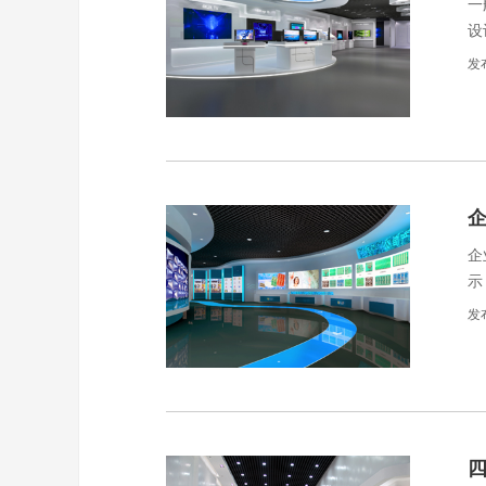
一
设
定
发
企
示
发