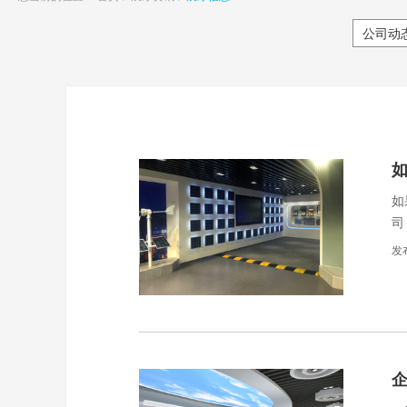
公司动
如
司
面
发