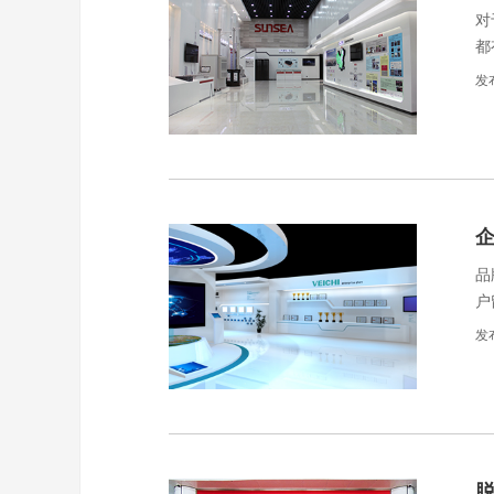
对
都
观
发
品
户
计
发
我