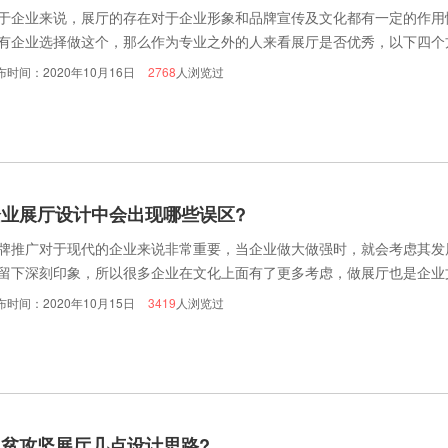
于企业来说，展厅的存在对于企业形象和品牌宣传及文化都有一定的作用
有企业选择做这个，那么作为专业之外的人来看展厅是否优秀，以下四个
看案例时参考。
布时间：2020年10月16日
2768
人浏览过
企业展厅设计中会出现哪些误区?
牌推广对于现代的企业来说非常重要，当企业做大做强时，就会考虑其发
留下深刻印象，所以很多企业在文化上面有了更多考虑，做展厅也是企业
已经广泛应用地产、规划、文娱活动、企业成就及活动等，但是也有些企
布时间：2020年10月15日
3419
人浏览过
们可以规避的?
脱贫攻坚展厅几点设计思路?