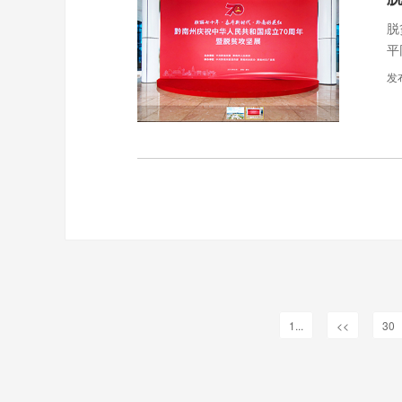
脱
平
史
发
1...
<<
30