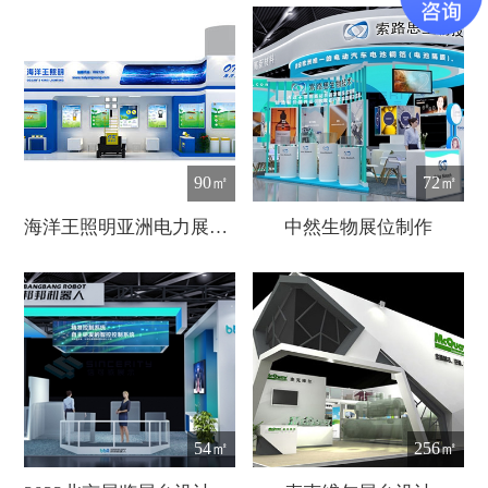
90㎡
72㎡
海洋王照明亚洲电力展展台设计
中然生物展位制作
54㎡
256㎡