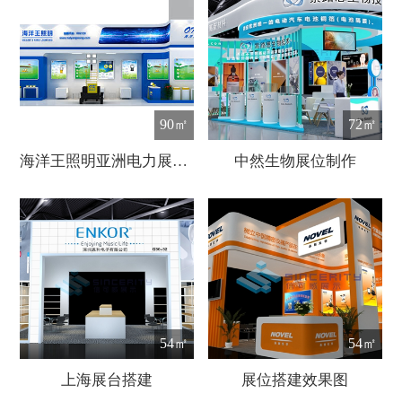
90㎡
72㎡
海洋王照明亚洲电力展展台设计
中然生物展位制作
54㎡
54㎡
上海展台搭建
展位搭建效果图