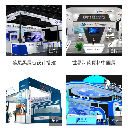
117㎡
81㎡
慕尼黑展台设计搭建
世界制药原料中国展
36㎡
72㎡