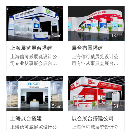
54㎡
187㎡
上海展览展台搭建
展台布置搭建
上海信可威展览设计公
上海信可威展览设计公
司专业从事展会展台设
司专业从事展会展台设
计、展会策划、展台搭
计、展会策划、展台搭
建的展览服务,同时提供
建的展览服务,同时提供
展示设计，承接大小型
展示设计，承接大小型
展会布展，作为展览搭
展会布展，作为展览搭
建公司致力为客户提供
建公司致力为客户提供
前期策划、设计创意、
前期策划、设计创意、
54㎡
54㎡
现场搭建和维护、全国
现场搭建和维护、全国
巡展等，致力于全球各
巡展等，致力于全球各
上海展台搭建
展会展台搭建公司
个国家各个城市的一站
个国家各个城市的一站
上海信可威展览设计公
上海信可威展览设计公
式会展设计搭建服务。
式会展设计搭建服务。