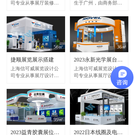
司专业从事展厅装修、
生于广州，由商务部下
立足中国北京、上海、
展览展示设计、展台搭
属机构中国对外贸易中
广州等城市，深耕中国
建的展览设计公司,同时
心（集团）旗下的全资
食品市场的丰厚积淀、
提供展示设计，展台设
子公司中国对外贸易广
不断突破创新精神、秉
计服务，作为上海展览
州展览总公司承办，是
承国际化现代办展理念
公司致力为客户提供前
会展行业中名副其实的
建立覆盖全世界的宣传
期策划、设计创意、现
“国家队”。为满足企业
56㎡
36㎡
平台，为参展企业的产
场搭建和维护、全国巡
和市场的需求，2015
品快速进入市场搭建最
展等全流程的整体解决
年，中国建博会进军上
捷顺展览展示搭建
2023永新光学展台设计
有效的贸易渠道。
方案。
海，在上海虹桥国家会
上海信可威展览设计公
上海信可威展览设计公
展中心举办“中国建博会
司专业从事展厅设计装
司专业从事展厅设计装
（上海）”，形成3月上
修、展会展位设计、展
修、展会展位设计、展
海虹桥举办“中国建博会
台搭建的展览服务,同时
台搭建的展览服务,同时
（上海）”，7月广州琶
提供展示设计，承接大
提供展示设计，承接大
洲举办“中国建博会（广
小型展会布展，作为展
小型展会布展，作为展
州）”，一年两展，春华
览公司致力为客户提供
览公司致力为客户提供
夏荣。
前期策划、设计创意、
前期策划、设计创意、
99㎡
36㎡
现场搭建和维护、全国
现场搭建和维护、全国
巡展等，致力于全球各
巡展等，致力于全球各
2023益青胶囊展位设计案例
2022日本线圈及电机展览会