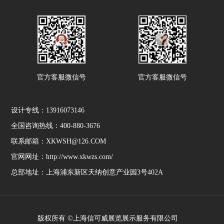
感染控制、终末消毒，
洗缸难、有些布面褶
为医院消毒提供环境消
皱、适用范围小等问
毒整体解决方案；在细
题，集中了溢流、气
胞治疗领域，为免疫细
流、匀流染色机的优
胞（如CAR-T/TCR-T细
点，并创造性地发明了
胞等）、干细胞（如脐
顺流水洗原理，使坯布
官方客服微信号
官方客服微信号
带、胎盘、脂肪、骨髓
前处理染色更省水、更
等）、肿瘤细胞疫苗
省时、更节能、更环
（如B细胞/DC细胞/成
保、品质更保证、效益
设计专线：13916073146
纤维细胞等）等制备生
更高、适用范围更广
产提供整体解决方案；
泛。从此坯布浸染由绳
全国咨询热线：400-880-3676
在生物样本库领域，研
状浸染、溢流、气流、
联系邮箱：XKWSH@126.COM
究、开发东富龙自动化
匀流发展到顺流时代，
官网网址：http://www.xkwzs.com/
液氮存储管理系统，并
这对纺织印染企业的可
提供细胞、组织样本库
持续发展将起到决定性
总部地址：上海浦东新区天纳创意产业园3号402A
整体解决方案。以东富
的作用。
龙集团成熟的设计、制
造、工程施工及覆盖全
国的售后服务能力，上
版权所有 ©上海信可威展览展示服务有限公司