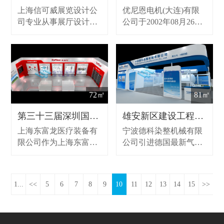
个国家各个城市的一站
个国家各个城市的一站
上海信可威展览设计公
优尼恩电机(大连)有限
式会展设计搭建服务。
式会展设计搭建服务。
司专业从事展厅设计装
公司于2002年08月26日
修、展会展位设计、展
成立。法定代表人木下
台搭建的展览服务,同时
雄一郎，公司经营范围
提供展示设计，承接大
包括：设计制造各种精
小型展会布展，作为展
密电阻焊机、高精度焊
览公司致力为客户提供
接生产线设备及对焊接
前期策划、设计创意、
机检查控制的仪器仪表
72㎡
81㎡
现场搭建和维护、全国
等。
巡展等，致力于全球各
第三十三届深圳国际医疗器械展览会
雄安新区建设工程机械展览会
个国家各个城市的一站
上海东富龙医疗装备有
宁波德科染整机械有限
式会展设计搭建服务。
限公司作为上海东富龙
公司引进德国最新气流
科技股份有限公司全资
雾化染色技术，结合气
子公司，聚焦于制药、
流染色机长期使用的实
医疗行业前端技术的研
践，与德国原THEN公
1...
<<
5
6
7
8
9
10
11
12
13
14
15
>>
究和开发。在消毒领
司Cordes博士共同研发
域，在医院、疾控中
全新的sunflow顺流染色
心、院校等多个渠道，
机。该染色机解决了传
提出致力于空气消毒、
统气流染色机耗电大、