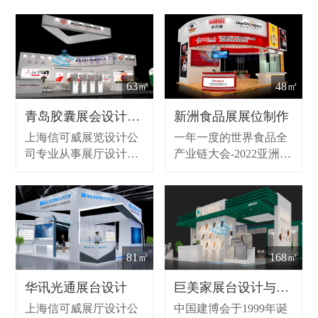
63㎡
48㎡
青岛胶囊展会设计搭建
新洲食品展展位制作
上海信可威展览设计公
一年一度的世界食品全
司专业从事展厅设计装
产业链大会-2022亚洲
修、展会展位设计、展
(北京)国际食品饮料博
台搭建的展览服务,同时
览会(以下简称AIFE)由
提供展示设计，承接大
北京柏威展览有限公司
小型展会布展，作为展
联合众多协会共同承
览公司致力为客户提供
办。历经十余年卓越发
前期策划、设计创意、
展沉淀，致力于促进中
81㎡
168㎡
现场搭建和维护、全国
国大食品产业迈向全球
巡展等，致力于全球各
化步伐的专业会展机
华讯光通展台设计
巨美家展台设计与搭建
个国家各个城市的一站
构。定位国际性、专业
上海信可威展厅设计公
中国建博会于1999年诞
式会展设计搭建服务。
性、贸易性展会。AIFE